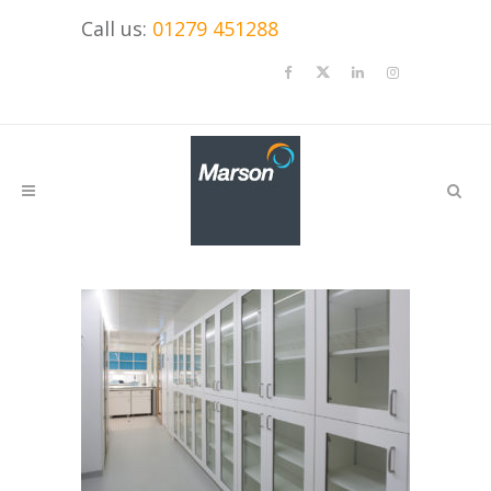
Call us:
01279 451288